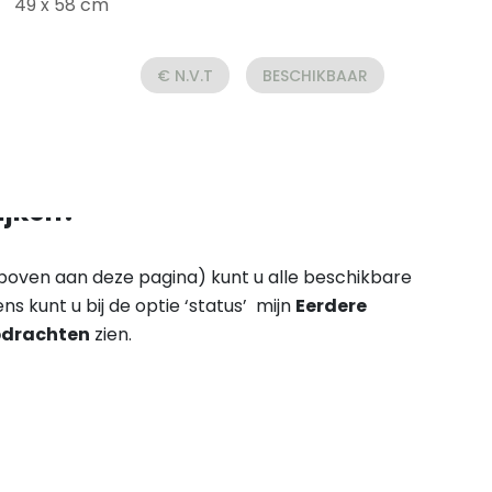
49 x 58 cm
€ N.V.T
BESCHIKBAAR
ijken?
 (boven aan deze pagina) kunt u alle beschikbare
ens kunt u bij de optie ‘status’ mijn
Eerdere
drachten
zien.