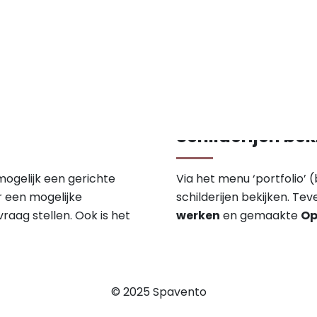
Schilderijen bek
mogelijk een gerichte
Via het menu ‘portfolio’
r een mogelijke
schilderijen bekijken. Tev
raag stellen. Ook is het
werken
en gemaakte
Op
© 2025 Spavento