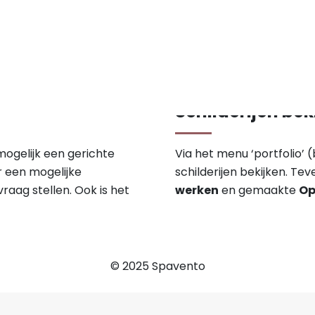
Schilderijen bek
mogelijk een gerichte
Via het menu ‘portfolio’
r een mogelijke
schilderijen bekijken. Tev
raag stellen. Ook is het
werken
en gemaakte
Op
© 2025 Spavento