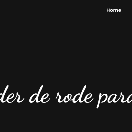
Home
er de rode par