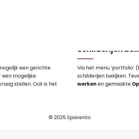
Schilderijen bek
mogelijk een gerichte
Via het menu ‘portfolio’
r een mogelijke
schilderijen bekijken. Tev
raag stellen. Ook is het
werken
en gemaakte
Op
© 2025 Spavento