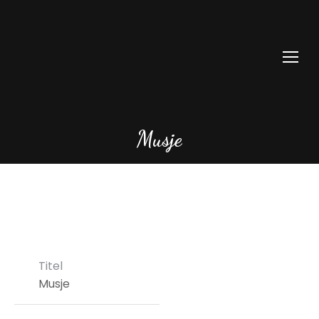
Musje
Titel
Musje