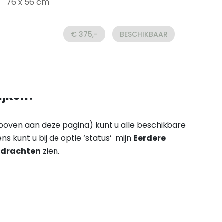
76 x 56 cm
€ 375,-
BESCHIKBAAR
ijken?
 (boven aan deze pagina) kunt u alle beschikbare
ens kunt u bij de optie ‘status’ mijn
Eerdere
drachten
zien.