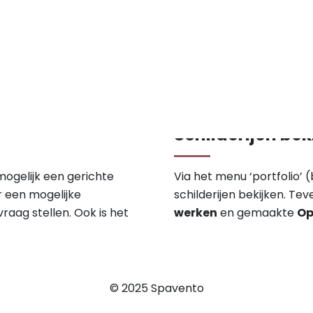
Schilderijen bek
mogelijk een gerichte
Via het menu ‘portfolio’
r een mogelijke
schilderijen bekijken. Tev
raag stellen. Ook is het
werken
en gemaakte
Op
© 2025 Spavento